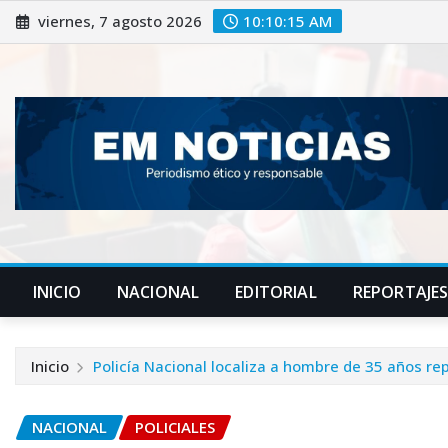
Saltar
viernes, 7 agosto 2026
10:10:17 AM
al
contenido
INICIO
NACIONAL
EDITORIAL
REPORTAJE
Inicio
Policía Nacional localiza a hombre de 35 años r
NACIONAL
POLICIALES