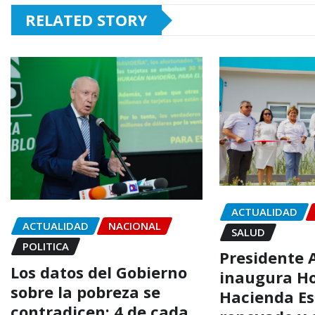
RELATED STORY
ACTUALIDAD
ACTUALIDAD
NACIONAL
SALUD
POLITICA
Presidente 
Los datos del Gobierno
inaugura Ho
sobre la pobreza se
Hacienda Es
contradicen: 4 de cada