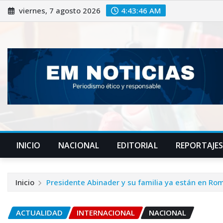
Saltar
viernes, 7 agosto 2026
4:43:47 AM
al
contenido
INICIO
NACIONAL
EDITORIAL
REPORTAJE
Inicio
Presidente Abinader y su familia ya están en Ro
ACTUALIDAD
INTERNACIONAL
NACIONAL